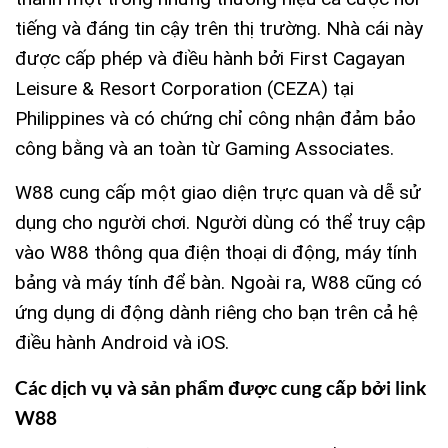
tiếng và đáng tin cậy trên thị trường. Nhà cái này
được cấp phép và điều hành bởi First Cagayan
Leisure & Resort Corporation (CEZA) tại
Philippines và có chứng chỉ công nhận đảm bảo
công bằng và an toàn từ Gaming Associates.
W88 cung cấp một giao diện trực quan và dễ sử
dụng cho người chơi. Người dùng có thể truy cập
vào W88 thông qua điện thoại di động, máy tính
bảng và máy tính để bàn. Ngoài ra, W88 cũng có
ứng dụng di động dành riêng cho bạn trên cả hệ
điều hành Android và iOS.
Các dịch vụ và sản phẩm được cung cấp bởi link
W88