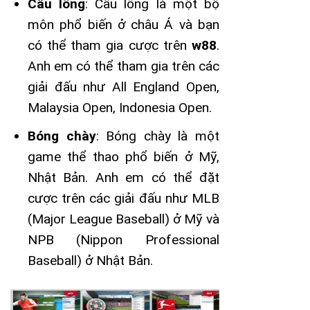
Cầu lông
: Cầu lông là một bộ
môn phổ biến ở châu Á và bạn
có thể tham gia cược trên
w88
.
Anh em có thể tham gia trên các
giải đấu như All England Open,
Malaysia Open, Indonesia Open.
Bóng chày
: Bóng chày là một
game thể thao phổ biến ở Mỹ,
Nhật Bản. Anh em có thể đặt
cược trên các giải đấu như MLB
(Major League Baseball) ở Mỹ và
NPB (Nippon Professional
Baseball) ở Nhật Bản.