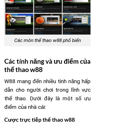
Các môn thể thao w88 phổ biến
Các tính năng và ưu điểm của
thể thao
w88
W88 mang đến nhiều tính năng hấp
dẫn cho người chơi trong lĩnh vực
thể thao. Dưới đây là một số ưu
điểm của nhà cái:
Cược trực tiếp thể thao
w88