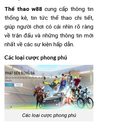
Thể thao
w88
cung cấp thông tin
thống kê, tin tức thể thao chi tiết,
giúp người chơi có cái nhìn rõ ràng
về trận đấu và những thông tin mới
nhất về các sự kiện hấp dẫn.
Các loại cược phong phú
Các loại cược phong phú