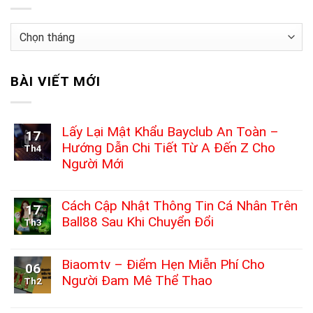
LƯU
TRỮ
BÀI VIẾT MỚI
Lấy Lại Mật Khẩu Bayclub An Toàn –
17
Hướng Dẫn Chi Tiết Từ A Đến Z Cho
Th4
Người Mới
Không
có
bình
Cách Cập Nhật Thông Tin Cá Nhân Trên
17
luận
Ball88 Sau Khi Chuyển Đổi
Th3
ở
Lấy
Không
Lại
có
Mật
bình
Biaomtv – Điểm Hẹn Miễn Phí Cho
06
Khẩu
luận
Người Đam Mê Thể Thao
Bayclub
Th2
ở
An
Cách
Không
Toàn
Cập
có