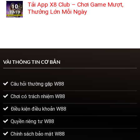
–
Nhật
bình
Tải App X8 Club – Chơi Game Mượt,
10
Hướng
Thông
luận
Dẫn
Thưởng Lớn Mỗi Ngày
Tin
Th10
ở
Chi
Cá
Biaomtv
Không
Tiết
Nhân
–
có
Từ
Trên
Điểm
bình
A
Ball88
Hẹn
luận
Đến
Sau
Miễn
ở
Z
Khi
Phí
Tải
Cho
Chuyển
Cho
App
Người
Đổi
Người
X8
Mới
Đam
Club
VÀI THÔNG TIN CƠ BẢN
Mê
–
Thể
Chơi
Thao
Game
Mượt,
Câu hỏi thường gặp W88
Thưởng
Lớn
Mỗi
Chơi có trách nhiệm W88
Ngày
Điều kiện điều khoản W88
Quyền riêng tư W88
Chính sách bảo mật W88