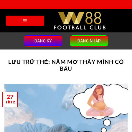
Bỏ
qua
nội
dung
ĐĂNG KÝ
ĐĂNG NHẬP
LƯU TRỮ THẺ:
NẰM MƠ THẤY MÌNH CÓ
BẦU
27
Th12