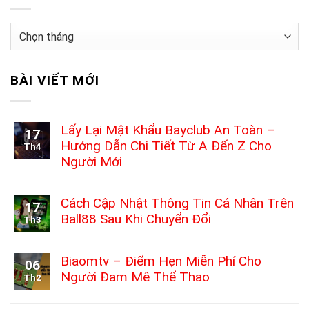
LƯU
TRỮ
BÀI VIẾT MỚI
Lấy Lại Mật Khẩu Bayclub An Toàn –
17
Hướng Dẫn Chi Tiết Từ A Đến Z Cho
Th4
Người Mới
Không
có
bình
Cách Cập Nhật Thông Tin Cá Nhân Trên
17
luận
Ball88 Sau Khi Chuyển Đổi
Th3
ở
Lấy
Không
Lại
có
Mật
bình
Biaomtv – Điểm Hẹn Miễn Phí Cho
06
Khẩu
luận
Người Đam Mê Thể Thao
Bayclub
Th2
ở
An
Cách
Không
Toàn
Cập
có