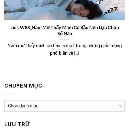
Link W88_Nằm Mơ Thấy Mình Có Bầu Nên Lựa Chọn
Số Nào
Nằm mơ thấy mình có bầu là một trong những giấc mộng
phổ biến và [...]
CHUYÊN MỤC
CHUYÊN
MỤC
LƯU TRỮ