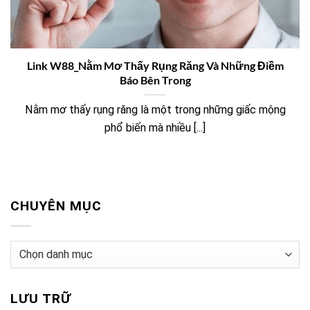
Link W88_Nằm Mơ Thấy Rụng Răng Và Những Điềm
Báo Bên Trong
Nằm mơ thấy rụng răng là một trong những giấc mộng
phổ biến mà nhiều [...]
CHUYÊN MỤC
CHUYÊN
MỤC
LƯU TRỮ