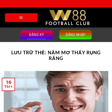
Bỏ
qua
nội
dung
ĐĂNG KÝ
ĐĂNG NHẬP
LƯU TRỮ THẺ:
NẰM MƠ THẤY RỤNG
RĂNG
16
Th11