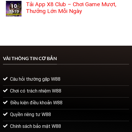
–
Nhật
bình
Tải App X8 Club – Chơi Game Mượt,
10
Hướng
Thông
luận
Dẫn
Thưởng Lớn Mỗi Ngày
Tin
Th10
ở
Chi
Cá
Biaomtv
Không
Tiết
Nhân
–
có
Từ
Trên
Điểm
bình
A
Ball88
Hẹn
luận
Đến
Sau
Miễn
ở
Z
Khi
Phí
Tải
Cho
Chuyển
Cho
App
Người
Đổi
Người
X8
Mới
Đam
Club
VÀI THÔNG TIN CƠ BẢN
Mê
–
Thể
Chơi
Thao
Game
Mượt,
Câu hỏi thường gặp W88
Thưởng
Lớn
Mỗi
Chơi có trách nhiệm W88
Ngày
Điều kiện điều khoản W88
Quyền riêng tư W88
Chính sách bảo mật W88