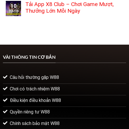
–
Nhật
bình
Tải App X8 Club – Chơi Game Mượt,
10
Hướng
Thông
luận
Dẫn
Thưởng Lớn Mỗi Ngày
Tin
Th10
ở
Chi
Cá
Biaomtv
Không
Tiết
Nhân
–
có
Từ
Trên
Điểm
bình
A
Ball88
Hẹn
luận
Đến
Sau
Miễn
ở
Z
Khi
Phí
Tải
Cho
Chuyển
Cho
App
Người
Đổi
Người
X8
Mới
Đam
Club
VÀI THÔNG TIN CƠ BẢN
Mê
–
Thể
Chơi
Thao
Game
Mượt,
Câu hỏi thường gặp W88
Thưởng
Lớn
Mỗi
Chơi có trách nhiệm W88
Ngày
Điều kiện điều khoản W88
Quyền riêng tư W88
Chính sách bảo mật W88