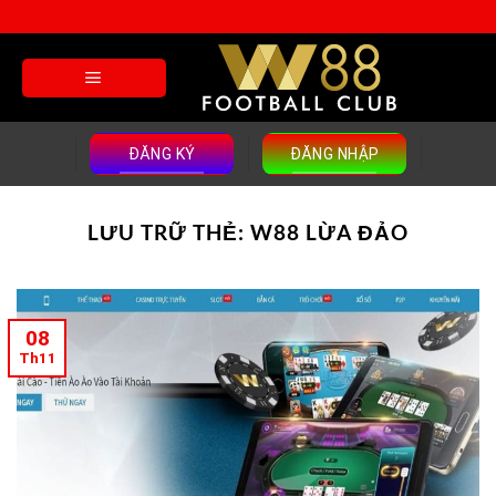
Bỏ
qua
nội
dung
ĐĂNG KÝ
ĐĂNG NHẬP
LƯU TRỮ THẺ:
W88 LỪA ĐẢO
08
Th11