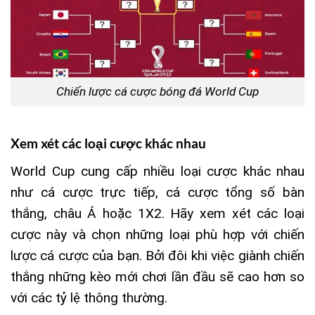
Chiến lược cá cược bóng đá World Cup
Xem xét các loại cược khác nhau
World Cup cung cấp nhiều loại cược khác nhau
như cá cược trực tiếp, cá cược tổng số bàn
thắng, châu Á hoặc 1X2. Hãy xem xét các loại
cược này và chọn những loại phù hợp với chiến
lược cá cược của bạn. Bởi đôi khi việc giành chiến
thắng những kèo mới chơi lần đầu sẽ cao hơn so
với các tỷ lệ thông thường.