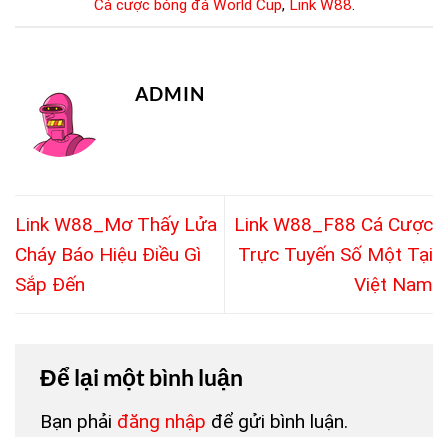
Cá cược bóng đá World Cup
,
Link W88
.
ADMIN
Link W88_Mơ Thấy Lửa
Link W88_F88 Cá Cược
Cháy Báo Hiệu Điều Gì
Trực Tuyến Số Một Tại
Sắp Đến
Việt Nam
Để lại một bình luận
Bạn phải
đăng nhập
để gửi bình luận.