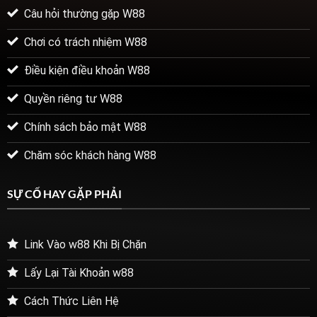
Mượt,
Câu hỏi thường gặp W88
Thưởng
Lớn
Mỗi
Chơi có trách nhiệm W88
Ngày
Điều kiện điều khoản W88
Quyền riêng tư W88
Chính sách bảo mật W88
Chăm sóc khách hàng W88
SỰ CỐ HAY GẶP PHẢI
Link Vào w88 Khi Bị Chặn
Lấy Lại Tài Khoản w88
Cách Thức Liên Hệ