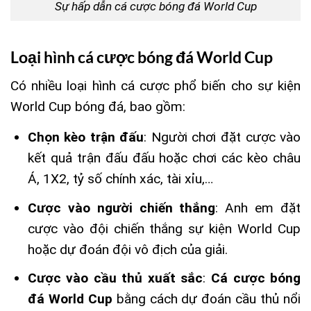
Sự hấp dẫn cá cược bóng đá World Cup
Loại hình cá cược bóng đá World Cup
Có nhiều loại hình cá cược phổ biến cho sự kiện
World Cup bóng đá, bao gồm:
Chọn kèo trận đấu
: Người chơi đặt cược vào
kết quả trận đấu đấu hoặc chơi các kèo châu
Á, 1X2, tỷ số chính xác, tài xỉu,…
Cược vào người chiến thắng
: Anh em đặt
cược vào đội chiến thắng sự kiện World Cup
hoặc dự đoán đội vô địch của giải.
Cược vào cầu thủ xuất sắc
:
Cá cược bóng
đá World Cup
bằng cách dự đoán cầu thủ nổi