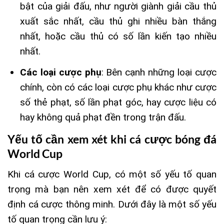
bật của giải đấu, như người giành giải cầu thủ
xuất sắc nhất, cầu thủ ghi nhiều bàn thắng
nhất, hoặc cầu thủ có số lần kiến tạo nhiều
nhất.
Các loại cược phụ
: Bên cạnh những loại cược
chính, còn có các loại cược phụ khác như cược
số thẻ phạt, số lần phạt góc, hay cược liệu có
hay không quả phạt đền trong trận đấu.
Yếu tố cần xem xét khi cá cược bóng đá
World Cup
Khi cá cược World Cup, có một số yếu tố quan
trọng mà bạn nên xem xét để có được quyết
định cá cược thông minh. Dưới đây là một số yếu
tố quan trọng cần lưu ý: