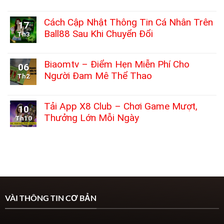
Không
có
bình
Cách Cập Nhật Thông Tin Cá Nhân Trên
17
luận
Ball88 Sau Khi Chuyển Đổi
Th3
ở
Lấy
Không
Lại
có
Mật
bình
Biaomtv – Điểm Hẹn Miễn Phí Cho
06
Khẩu
luận
Người Đam Mê Thể Thao
Bayclub
Th2
ở
An
Cách
Không
Toàn
Cập
có
–
Nhật
bình
Tải App X8 Club – Chơi Game Mượt,
10
Hướng
Thông
luận
Dẫn
Thưởng Lớn Mỗi Ngày
Tin
Th10
ở
Chi
Cá
Biaomtv
Không
Tiết
Nhân
–
có
Từ
Trên
Điểm
bình
A
Ball88
Hẹn
luận
Đến
Sau
Miễn
ở
Z
Khi
Phí
Tải
Cho
Chuyển
Cho
App
Người
Đổi
Người
X8
Mới
Đam
Club
VÀI THÔNG TIN CƠ BẢN
Mê
–
Thể
Chơi
Thao
Game