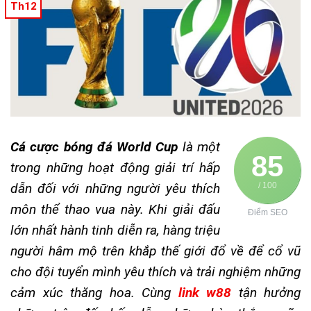
Th12
Cá cược bóng đá World Cup
là một
85
trong những hoạt động giải trí hấp
dẫn đối với những người yêu thích
/ 100
môn thể thao vua này. Khi giải đấu
Điểm SEO
lớn nhất hành tinh diễn ra, hàng triệu
người hâm mộ trên khắp thế giới đổ về để cổ vũ
cho đội tuyển mình yêu thích và trải nghiệm những
cảm xúc thăng hoa. Cùng
link w88
tận hưởng