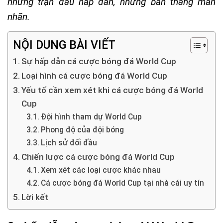
những trận đấu hấp dẫn, những bàn thắng mãn
nhãn.
NỘI DUNG BÀI VIẾT
Sự hấp dẫn cá cược bóng đá World Cup
Loại hình cá cược bóng đá World Cup
Yếu tố cần xem xét khi cá cược bóng đá World
Cup
Đội hình tham dự World Cup
Phong độ của đội bóng
Lịch sử đối đầu
Chiến lược cá cược bóng đá World Cup
Xem xét các loại cược khác nhau
Cá cược bóng đá World Cup tại nhà cái uy tín
Lời kết