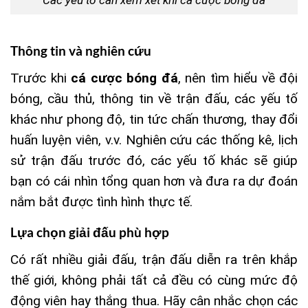
Thông tin và nghiên cứu
Trước khi
cá cược bóng đá
, nên tìm hiểu về đội
bóng, cầu thủ, thông tin về trận đấu, các yếu tố
khác như phong độ, tin tức chấn thương, thay đổi
huấn luyện viên, v.v. Nghiên cứu các thống kê, lịch
sử trận đấu trước đó, các yếu tố khác sẽ giúp
bạn có cái nhìn tổng quan hơn và đưa ra dự đoán
nắm bắt được tình hình thực tế.
Lựa chọn giải đấu phù hợp
Có rất nhiều giải đấu, trận đấu diễn ra trên khắp
thế giới, không phải tất cả đều có cùng mức độ
động viên hay thắng thua. Hãy cân nhắc chọn các