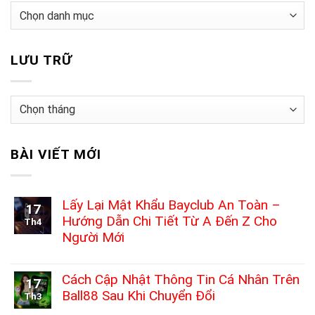
CHUYÊN
MỤC
LƯU TRỮ
LƯU
TRỮ
BÀI VIẾT MỚI
Lấy Lại Mật Khẩu Bayclub An Toàn –
17
Hướng Dẫn Chi Tiết Từ A Đến Z Cho
Th4
Người Mới
Không
có
bình
Cách Cập Nhật Thông Tin Cá Nhân Trên
17
luận
Ball88 Sau Khi Chuyển Đổi
Th3
ở
Lấy
Không