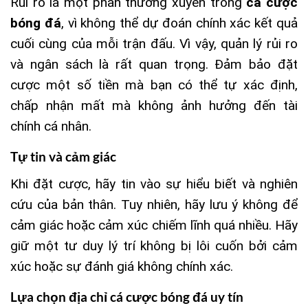
Rủi ro là một phần thường xuyên trong
cá cược
bóng đá
, vì không thể dự đoán chính xác kết quả
cuối cùng của mỗi trận đấu. Vì vậy, quản lý rủi ro
và ngân sách là rất quan trọng. Đảm bảo đặt
cược một số tiền mà bạn có thể tự xác định,
chấp nhận mất mà không ảnh hưởng đến tài
chính cá nhân.
Tự tin và cảm giác
Khi đặt cược, hãy tin vào sự hiểu biết và nghiên
cứu của bản thân. Tuy nhiên, hãy lưu ý không để
cảm giác hoặc cảm xúc chiếm lĩnh quá nhiều. Hãy
giữ một tư duy lý trí không bị lôi cuốn bởi cảm
xúc hoặc sự đánh giá không chính xác.
Lựa chọn địa chỉ cá cược bóng đá uy tín