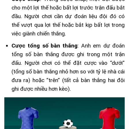
cho một lợi thế hoặc bất lợi trước trận đấu bắt
đầu. Người chơi cần dự đoán liệu đội đó có
thể vượt qua lợi thế hoặc bắt kịp bất lợi trong
việc giành chiến thắng.
Cược tổng số bàn thắng
: Anh em dự đoán
tổng số bàn thắng được ghi trong một trận
đấu. Người chơi có thể đặt cược vào “dưới”
(tổng số bàn thắng nhỏ hơn so với tỷ lệ nhà cái
đưa ra) hoặc “trên” (tất cả bàn thắng hai đội
ghi được nhiều hơn kèo).