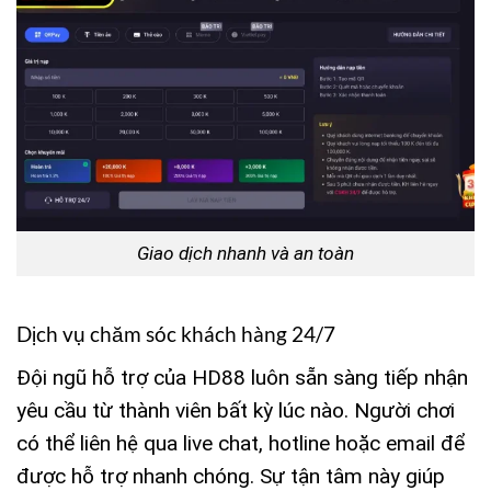
Giao dịch nhanh và an toàn
Dịch vụ chăm sóc khách hàng 24/7
Đội ngũ hỗ trợ của HD88 luôn sẵn sàng tiếp nhận
yêu cầu từ thành viên bất kỳ lúc nào. Người chơi
có thể liên hệ qua live chat, hotline hoặc email để
được hỗ trợ nhanh chóng. Sự tận tâm này giúp