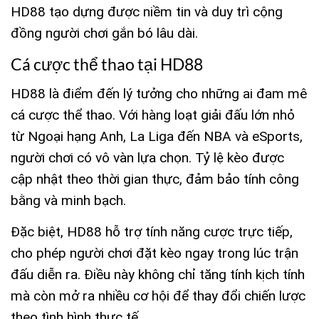
HD88 tạo dựng được niềm tin và duy trì cộng
đồng người chơi gắn bó lâu dài.
Cá cược thể thao tại HD88
HD88 là điểm đến lý tưởng cho những ai đam mê
cá cược thể thao. Với hàng loạt giải đấu lớn nhỏ
từ Ngoại hạng Anh, La Liga đến NBA và eSports,
người chơi có vô vàn lựa chọn. Tỷ lệ kèo được
cập nhật theo thời gian thực, đảm bảo tính công
bằng và minh bạch.
Đặc biệt, HD88 hỗ trợ tính năng cược trực tiếp,
cho phép người chơi đặt kèo ngay trong lúc trận
đấu diễn ra. Điều này không chỉ tăng tính kịch tính
mà còn mở ra nhiều cơ hội để thay đổi chiến lược
theo tình hình thực tế.