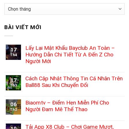
LƯU
TRỮ
BÀI VIẾT MỚI
Lấy Lại Mật Khẩu Bayclub An Toàn –
17
Hướng Dẫn Chi Tiết Từ A Đến Z Cho
Th4
Người Mới
Không
có
bình
Cách Cập Nhật Thông Tin Cá Nhân Trên
17
luận
Ball88 Sau Khi Chuyển Đổi
Th3
ở
Lấy
Không
Lại
có
Mật
bình
Biaomtv – Điểm Hẹn Miễn Phí Cho
06
Khẩu
luận
Người Đam Mê Thể Thao
Bayclub
Th2
ở
An
Cách
Không
Toàn
Cập
có
–
Nhật
bình
Tải App X8 Club – Chơi Game Mượt,
10
Hướng
Thông