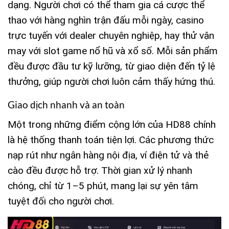
dạng. Người chơi có thể tham gia cá cược thể
thao với hàng nghìn trận đấu mỗi ngày, casino
trực tuyến với dealer chuyên nghiệp, hay thử vận
may với slot game nổ hũ và xổ số. Mỗi sản phẩm
đều được đầu tư kỹ lưỡng, từ giao diện đến tỷ lệ
thưởng, giúp người chơi luôn cảm thấy hứng thú.
Giao dịch nhanh và an toàn
Một trong những điểm cộng lớn của HD88 chính
là hệ thống thanh toán tiện lợi. Các phương thức
nạp rút như ngân hàng nội địa, ví điện tử và thẻ
cào đều được hỗ trợ. Thời gian xử lý nhanh
chóng, chỉ từ 1–5 phút, mang lại sự yên tâm
tuyệt đối cho người chơi.