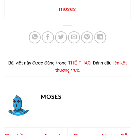
moses
Bài viết này được đăng trong
THỂ THAO
. Đánh dấu
liên kết
thường trực
.
MOSES