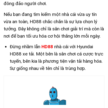
đông đảo người chơi.
Nếu bạn đang tìm kiếm một nhà cái vừa uy tín
vừa an toàn, HD88 chắc chắn là sự lựa chọn lý
tưởng. Đây không chỉ là sân chơi giải trí mà còn là
nơi để bạn tối ưu hóa cơ hội thắng lớn mỗi ngày.
Đừng nhầm lẫn
HD88
nhà cái với Hyundai
HD88 xe tải. Một bên là sân chơi cá cược trực
tuyến, bên kia là phương tiện vận tải hàng hóa.
Sự giống nhau về tên chỉ là trùng hợp.