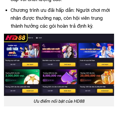
Chương trình ưu đãi hấp dẫn: Người chơi mới
nhận được thưởng nạp, còn hội viên trung
thành hưởng các gói hoàn trả định kỳ.
Ưu điểm nổi bật của HD88