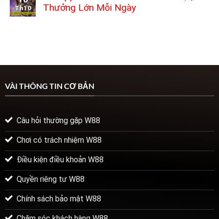
luận
Dẫn
Thưởng Lớn Mỗi Ngày
Tin
Th10
ở
Chi
Cá
Biaomtv
Không
Tiết
Nhân
–
có
Từ
Trên
Điểm
bình
A
Ball88
Hẹn
luận
Đến
Sau
Miễn
ở
Z
Khi
Phí
Tải
Cho
Chuyển
Cho
App
Người
Đổi
Người
X8
Mới
Đam
Club
VÀI THÔNG TIN CƠ BẢN
Mê
–
Thể
Chơi
Thao
Game
Mượt,
Câu hỏi thường gặp W88
Thưởng
Lớn
Mỗi
Chơi có trách nhiệm W88
Ngày
Điều kiện điều khoản W88
Quyền riêng tư W88
Chính sách bảo mật W88
Chăm sóc khách hàng W88