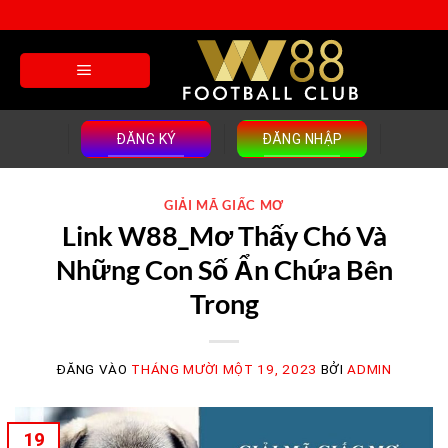
Bỏ
qua
nội
dung
ĐĂNG KÝ
ĐĂNG NHẬP
GIẢI MÃ GIẤC MƠ
Link W88_Mơ Thấy Chó Và
Những Con Số Ẩn Chứa Bên
Trong
ĐĂNG VÀO
THÁNG MƯỜI MỘT 19, 2023
BỞI
ADMIN
19