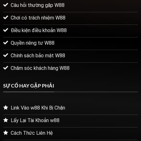
Mượt,
Câu hỏi thường gặp W88
Thưởng
Lớn
Mỗi
Chơi có trách nhiệm W88
Ngày
Điều kiện điều khoản W88
Quyền riêng tư W88
Chính sách bảo mật W88
Chăm sóc khách hàng W88
SỰ CỐ HAY GẶP PHẢI
Link Vào w88 Khi Bị Chặn
Lấy Lại Tài Khoản w88
Cách Thức Liên Hệ