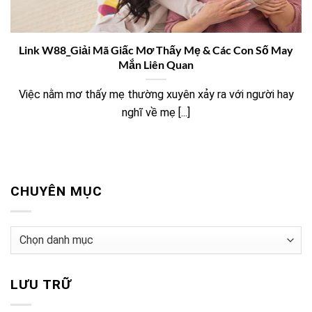
Link W88_Giải Mã Giấc Mơ Thấy Mẹ & Các Con Số May
Mắn Liên Quan
Việc nằm mơ thấy mẹ thường xuyên xảy ra với người hay
nghĩ về mẹ [...]
CHUYÊN MỤC
CHUYÊN
MỤC
LƯU TRỮ