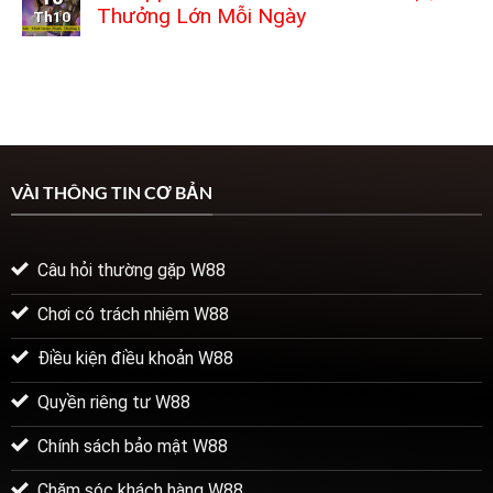
luận
Dẫn
Thưởng Lớn Mỗi Ngày
Tin
Th10
ở
Chi
Cá
Biaomtv
Không
Tiết
Nhân
–
có
Từ
Trên
Điểm
bình
A
Ball88
Hẹn
luận
Đến
Sau
Miễn
ở
Z
Khi
Phí
Tải
Cho
Chuyển
Cho
App
Người
Đổi
Người
X8
Mới
Đam
Club
VÀI THÔNG TIN CƠ BẢN
Mê
–
Thể
Chơi
Thao
Game
Mượt,
Câu hỏi thường gặp W88
Thưởng
Lớn
Mỗi
Chơi có trách nhiệm W88
Ngày
Điều kiện điều khoản W88
Quyền riêng tư W88
Chính sách bảo mật W88
Chăm sóc khách hàng W88