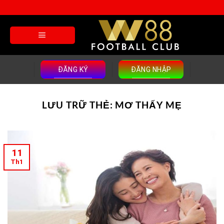
Bỏ
qua
nội
dung
ĐĂNG KÝ
ĐĂNG NHẬP
LƯU TRỮ THẺ:
MƠ THẤY MẸ
11
Th1