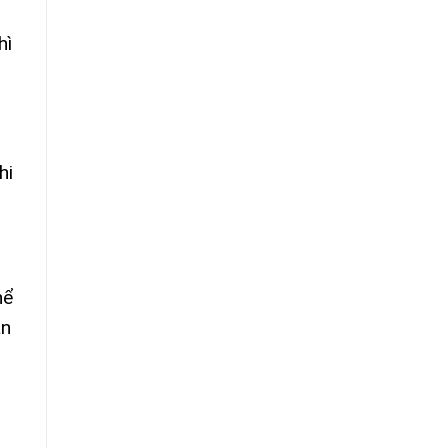
hì
hi
hể
án