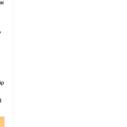
ai
Thưởng
Lớn
Mỗi
Ngày
ó
áp
g