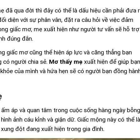
 đã qua đời thì đây có thể là dấu hiệu cần phải đưa 
ối diện với sự phân vân, đặt ra câu hỏi về việc đảm
ong giấc mơ, mẹ xuất hiện như người tư vấn sẽ hỗ trợ
nh đúng đắn.
ng giấc mơ cũng thể hiện áp lực và căng thẳng bạn
g có người chia sẻ.
Mơ thấy mẹ
xuất hiện để giúp bạ
 khỏe của mình và hứa hẹn sẽ có người bạn đồng hàn
ẹ
ấm áp và quan tâm trong cuộc sống hàng ngày bỗn
 hình ảnh cáu kỉnh và giận dữ. Giấc mộng này có thể l
 xung đột đang xuất hiện trong gia đình.