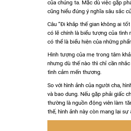
của chúng ta. Mặc dù việc gặp ph
cũng hiểu đúng ý nghĩa sâu sắc c
Câu “Đi khắp thế gian không ai tố
có lẽ chính là biểu tượng của tìn
có thể là biểu hiện của những phẩm
Hình tượng của mẹ trong tâm khả
nhưng dù thế nào thì chỉ cần nhắ
tình cảm mến thương.
So với hình ảnh của người cha, h
và bao dung. Nếu gặp phải giấc c
thường là nguồn động viên làm t
thế, hình ảnh này còn mang lại sự 