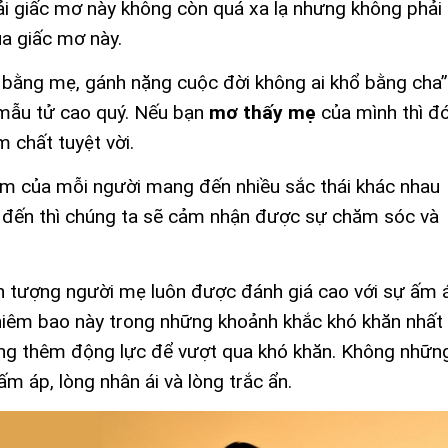
ải giấc mơ này không còn quá xa lạ nhưng không phải 
ủa giấc mơ này.
t bằng mẹ, gánh nặng cuộc đời không ai khổ bằng cha”
h mẫu tử cao quý. Nếu bạn
mơ thấy mẹ
của mình thì đ
 chất tuyệt vời.
m của mỗi người mang đến nhiều sắc thái khác nhau
c đến thì chúng ta sẽ cảm nhận được sự chăm sóc và
ình tượng người mẹ luôn được đánh giá cao với sự ấm 
hiêm bao này trong những khoảnh khắc khó khăn nhất
ăng thêm động lực để vượt qua khó khăn. Không nhữn
ấm áp, lòng nhân ái và lòng trắc ẩn.